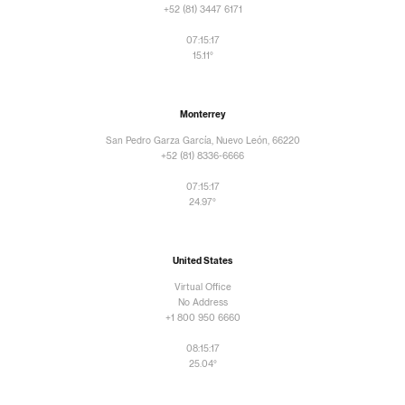
+52 (81) 3447 6171
07:15:18
15.11°
Monterrey
San Pedro Garza García, Nuevo León, 66220
+52 (81) 8336-6666
07:15:18
24.97°
United States
Virtual Office
No Address
+1 800 950 6660
08:15:18
25.04°